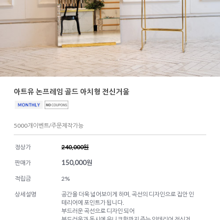
아트유 논프레임 골드 아치형 전신거울
5000개이벤트/주문제작가능
정상가
240,000원
150,000
원
판매가
적립금
2%
상세설명
공간을 더욱 넓어보이게 하며, 곡선의 디자인으로 집안 인
테리어에 포인트가 됩니다.
부드러운 곡선으로 디자인 되어
부드러움과 동시에 유니크함까지 주는 인테리어 전신거