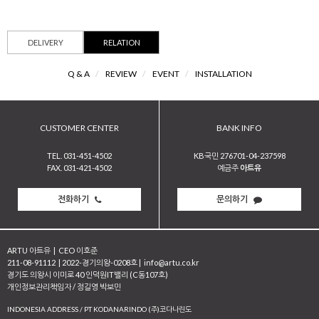
DELIVERY
RELATION
Q & A
/
REVIEW
/
EVENT
/
INSTALLATION
CUSTOMER CENTER
BANK INFO
TEL. 031-451-4502
KB국민 276701-04-237598
FAX. 031-421-4502
예금주
아트유
전화하기
문의하기
ARTU 아트유
|
CEO 이호준
211-08-91112
|
2022-경기의왕-0208호
|
info@artu.co.kr
경기도 의왕시 이미로 40 인덕원IT밸리 (C동107호)
개인정보관리책임자 / 정길영 박보민
INDONESIA ADDRESS / PT KODANARINDO (주)코다나린도