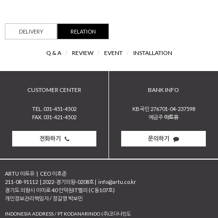
DELIVERY
RELATION
Q & A
/
REVIEW
/
EVENT
/
INSTALLATION
CUSTOMER CENTER
BANK INFO
TEL. 031-451-4502
KB국민 276701-04-237598
FAX. 031-421-4502
예금주
아트유
전화하기
문의하기
ARTU 아트유
|
CEO 이호준
211-08-91112
|
2022-경기의왕-0208호
|
info@artu.co.kr
경기도 의왕시 이미로 40 인덕원IT밸리 (C동107호)
개인정보관리책임자 / 정길영 박보민
INDONESIA ADDRESS / PT KODANARINDO (주)코다나린도