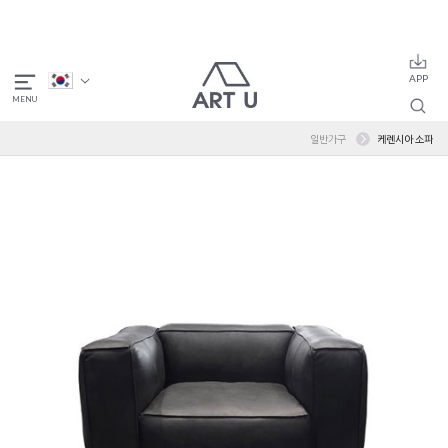
일반가구
케렌시아 소파