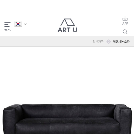
일반가구
케렌시아 소파