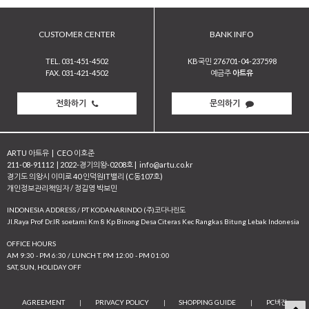
CUSTOMER CENTER
BANK INFO
TEL. 031-451-4502
KB국민 276701-04-237598
FAX. 031-421-4502
예금주
아트유
전화하기
문의하기
ARTU 아트유
|
CEO 이호준
211-08-91112
|
2022-경기의왕-0208호
|
info@artu.co.kr
경기도 의왕시 이미로 40 인덕원IT밸리 (C동107호)
개인정보관리책임자 / 정길영 박보민
INDONESIA ADDRESS / PT KODANARINDO (주)코다나린도
JI.Raya Prof Dr.IR soetami Km 8 Kp Binong Desa Citeras Kec Rangkas Bitung Lebak Indonesia
OFFICE HOURS
AM 9:30 - PM 6:30 / LUNCH T. PM 12:00 - PM 01:00
SAT, SUN, HOLIDAY OFF
AGREEMENT
|
PRIVACY POLICY
|
SHOPPING GUIDE
|
PC버전