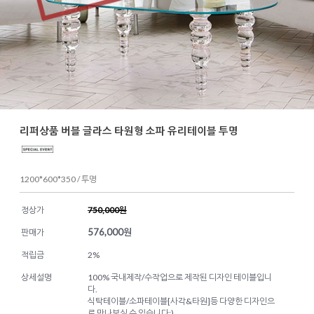
리퍼상품 버블 글라스 타원형 소파 유리테이블 투명
1200*600*350 / 투명
정상가
750,000원
576,000
원
판매가
적립금
2%
상세설명
100% 국내제작/수작업으로 제작된 디자인 테이블입니
다.
식탁테이블/소파테이블[사각&타원]등 다양한 디자인으
로 만나보실 수 있습니다:)