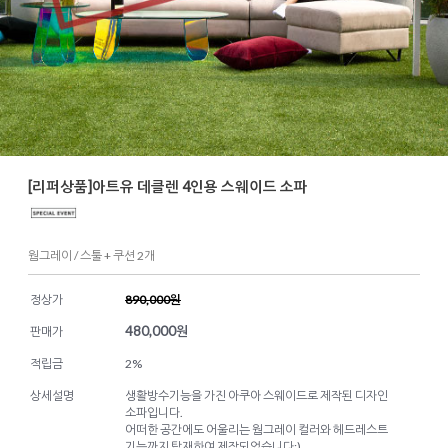
[리퍼상품]아트유 데클렌 4인용 스웨이드 소파
웜그레이 / 스툴 + 쿠션 2개
정상가
890,000원
480,000
원
판매가
적립금
2%
상세설명
생활방수기능을 가진 아쿠아 스웨이드로 제작된 디자인
소파입니다.
어떠한 공간에도 어울리는 웜그레이 컬러와 헤드레스트
기능까지 탑재하여 제작되었습니다:)