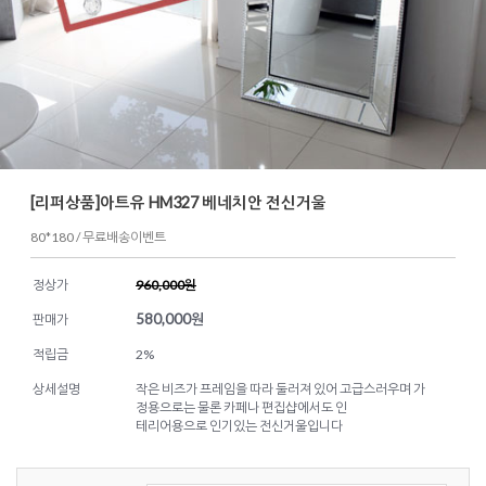
[리퍼상품]아트유 HM327 베네치안 전신거울
80*180 / 무료배송이벤트
정상가
960,000원
580,000
원
판매가
적립금
2%
상세설명
작은 비즈가 프레임을 따라 둘러져 있어 고급스러우며 가
정용으로는 물론 카페나 편집샵에서도 인
테리어용으로 인기있는 전신거울입니다