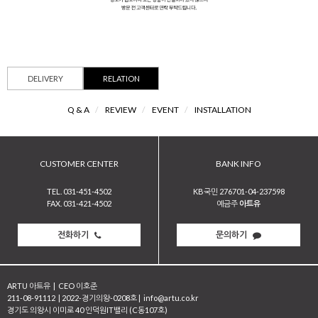
DELIVERY
RELATION
Q & A
/
REVIEW
/
EVENT
/
INSTALLATION
CUSTOMER CENTER
BANK INFO
TEL. 031-451-4502
KB국민 276701-04-237598
FAX. 031-421-4502
예금주
아트유
전화하기
문의하기
ARTU 아트유
|
CEO 이호준
211-08-91112
|
2022-경기의왕-0208호
|
info@artu.co.kr
경기도 의왕시 이미로 40 인덕원IT밸리 (C동107호)