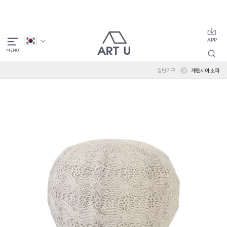
일반가구
케렌시아 소파