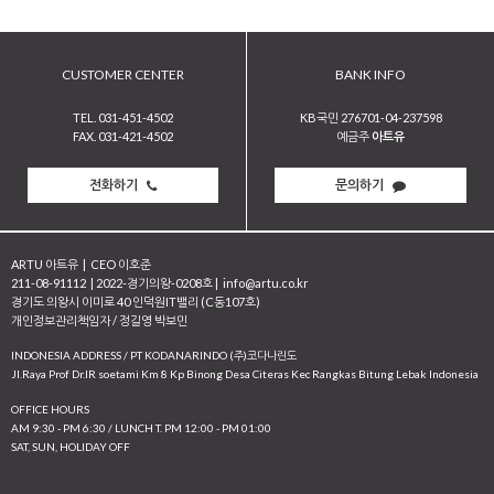
CUSTOMER CENTER
BANK INFO
TEL. 031-451-4502
KB국민 276701-04-237598
FAX. 031-421-4502
예금주
아트유
전화하기
문의하기
ARTU 아트유
|
CEO 이호준
211-08-91112
|
2022-경기의왕-0208호
|
info@artu.co.kr
경기도 의왕시 이미로 40 인덕원IT밸리 (C동107호)
개인정보관리책임자 / 정길영 박보민
INDONESIA ADDRESS / PT KODANARINDO (주)코다나린도
JI.Raya Prof Dr.IR soetami Km 8 Kp Binong Desa Citeras Kec Rangkas Bitung Lebak Indonesia
OFFICE HOURS
AM 9:30 - PM 6:30 / LUNCH T. PM 12:00 - PM 01:00
SAT, SUN, HOLIDAY OFF