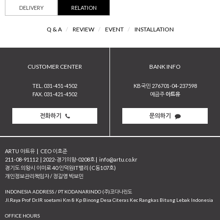
DELIVERY
RELATION
Q & A
/
REVIEW
/
EVENT
/
INSTALLATION
CUSTOMER CENTER
BANK INFO
TEL. 031-451-4502
KB국민 276701-04-237598
FAX. 031-421-4502
예금주
아트유
전화하기
문의하기
ARTU 아트유
|
CEO 이호준
211-08-91112
|
2022-경기의왕-0208호
|
info@artu.co.kr
경기도 의왕시 이미로 40 인덕원IT밸리 (C동107호)
개인정보관리책임자 / 정길영 박보민
INDONESIA ADDRESS / PT KODANARINDO (주)코다나린도
JI.Raya Prof Dr.IR soetami Km 8 Kp Binong Desa Citeras Kec Rangkas Bitung Lebak Indonesia
OFFICE HOURS