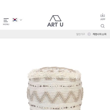
일반가구
케렌시아 소파