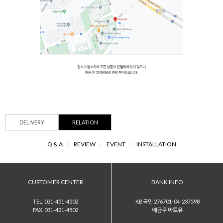
DELIVERY
RELATION
Q & A
/
REVIEW
/
EVENT
/
INSTALLATION
CUSTOMER CENTER
BANK INFO
TEL. 031-451-4502
KB국민 276701-04-237598
FAX. 031-421-4502
예금주
아트유