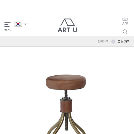
일반가구
그 외 가구