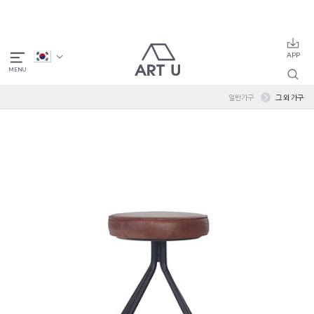
일반가구
그 외 가구