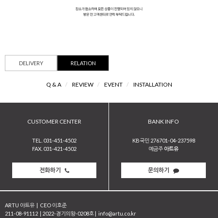
DELIVERY
RELATION
Q & A
/
REVIEW
/
EVENT
/
INSTALLATION
CUSTOMER CENTER
BANK INFO
TEL. 031-451-4502
KB국민 276701-04-237598
FAX. 031-421-4502
예금주
아트유
전화하기
문의하기
ARTU 아트유
|
CEO 이호준
211-08-91112
|
2022-경기의왕-0208호
|
info@artu.co.kr