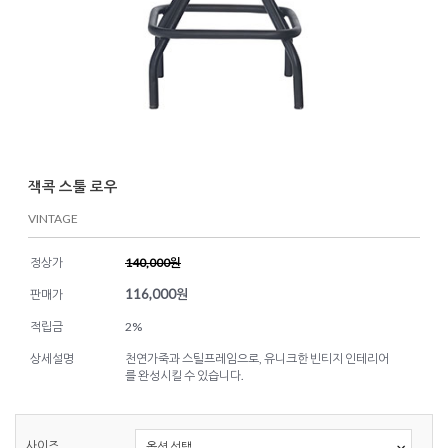
잭콕 스툴 로우
VINTAGE
정상가
140,000원
116,000
원
판매가
적립금
2%
상세설명
천연가죽과 스틸프레임으로, 유니크한 빈티지 인테리어
를 완성시킬 수 있습니다.
사이즈