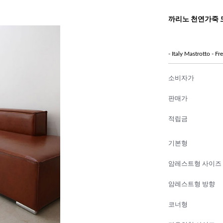
까리노 천연가죽 
- Italy Mastrotto - F
소비자가
판매가
적립금
기본형
암레스트형 사이즈
암레스트형 방향
코너형