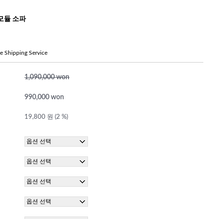
모듈 소파
ree Shipping Service
1,090,000 won
990,000 won
19,800 원 (2 %)