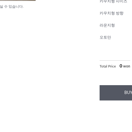
카우치형 사이즈
실 수 있습니다.
카우치형 방향
라운지형
오토만
0
Total Price
won
BUY