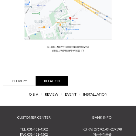
DELIVERY
RELATION
Q & A
/
REVIEW
/
EVENT
/
INSTALLATION
CUSTOMER CENTER
BANK INFO
TEL. 031-451-4502
KB국민 276701-04-237598
FAX. 031-421-4502
예금주
아트유