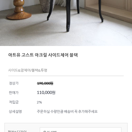
아트유 고스트 아크릴 사이드체어 블랙
사이드&암체어/블랙&투명
정상가
190,000원
110,000
원
판매가
적립금
2%
상세설명
주문하실 수량만큼 배송비 꼭 추가해주세요