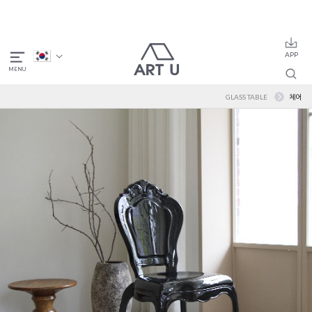
GLASS TABLE
체어