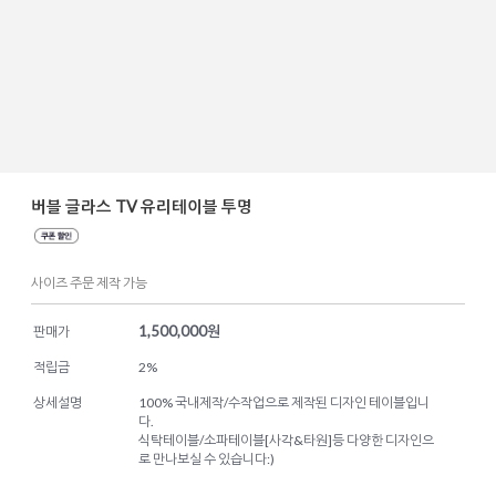
버블 글라스 TV 유리테이블 투명
사이즈 주문 제작 가능
1,500,000
원
판매가
적립금
2%
상세설명
100% 국내제작/수작업으로 제작된 디자인 테이블입니
다.
식탁테이블/소파테이블[사각&타원]등 다양한 디자인으
로 만나보실 수 있습니다:)