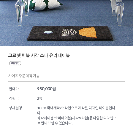
코르셋 버블 사각 소파 유리테이블
사이즈 주문 제작 가능
950,000
원
판매가
적립금
2%
상세설명
100% 국내제작/수작업으로 제작된 디자인 테이블입니
다.
식탁테이블/소파테이블[사각&타원]등 다양한 디자인으
로 만나보실 수 있습니다:)