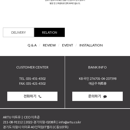
DELIVERY
RELATION
Q & A
/
REVIEW
/
EVENT
/
INSTALLATION
CUSTOMER CENTER
BANK INFO
TEL. 031-451-4502
KB국민 276701-04-237598
FAX. 031-421-4502
예금주
아트유
전화하기
문의하기
ARTU 아트유
|
CEO 이호준
211-08-91112
|
2022-경기의왕-0208호
|
info@artu.co.kr
경기도 의왕시 이미로 40 인덕원IT밸리 (C동107호)