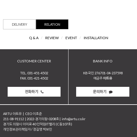
DELIVERY
RELATION
Q & A
/
REVIEW
/
EVENT
/
INSTALLATION
CUSTOMER CENTER
BANK INFO
TEL. 031-451-4502
KB국민 276701-04-237598
FAX. 031-421-4502
예금주
아트유
전화하기
문의하기
ARTU 아트유
|
CEO 이호준
211-08-91112
|
2022-경기의왕-0208호
|
info@artu.co.kr
경기도 의왕시 이미로 40 인덕원IT밸리 (C동107호)
개인정보관리책임자 / 정길영 박보민