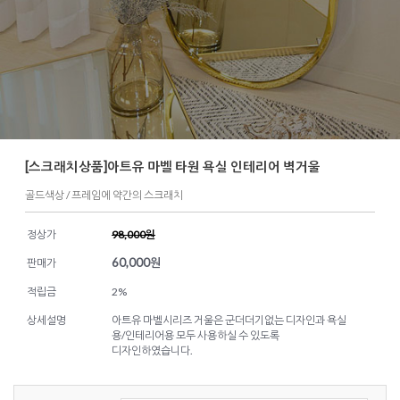
[스크래치상품]아트유 마벨 타원 욕실 인테리어 벽거울
골드색상 / 프레임에 약간의 스크래치
정상가
98,000원
60,000
원
판매가
적립금
2%
상세설명
아트유 마벨시리즈 거울은 군더더기없는 디자인과 욕실
용/인테리어용 모두 사용하실 수 있도록
디자인하였습니다.