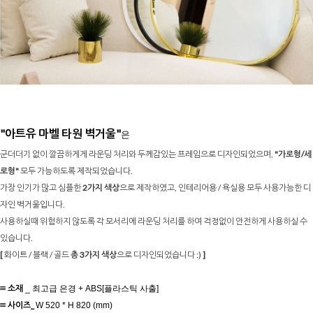
"아트유 마벨 타원 벽거울"
은
군더더기 없이 깔끔하게게 라운딩 처리와 두께감있는 프레임으로 디자인되었으며,
"가로형/세
로형"
모두 가능하도록 제작되었습니다.
가장 인기가 많고 심플한
2가지 색상
으로 제작하였고, 인테리어용 / 욕실용 모두 사용가능한 디
자인 벽거울입니다.
사용하실때 위험하지 않도록 각 모서리에 라운딩 처리를 하여 걱정없이 안전하게 사용하실 수
있습니다.
[
화이트 / 블랙 / 골드
총 3가지 색상
으로 디자인되었습니다 :)
]
≡ 소재
_ 최고급 은경 + ABS[플라스틱 사출]
≡ 사이즈
_
W 520 * H 820 (mm)