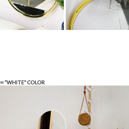
≡ "WHITE" COLOR