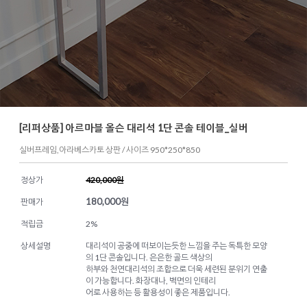
[리퍼상품] 아르마블 올슨 대리석 1단 콘솔 테이블_실버
실버프레임,아라베스카토 상판 / 사이즈 950*250*850
정상가
420,000원
180,000
원
판매가
적립금
2%
상세설명
대리석이 공중에 떠보이는듯한 느낌을 주는 독특한 모양
의 1단 콘솔입니다. 은은한 골드 색상의
하부와 천연대리석의 조합으로 더욱 세련된 분위기 연출
이 가능합니다. 화장대나, 벽면의 인테리
어로 사용하는 등 활용성이 좋은 제품입니다.