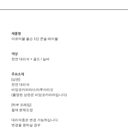
제품명
아르마블 올슨 1단 콘솔 테이블
색상
천연 대리석 + 골드 / 실버
주요소재
[상판]
천연 대리석
비앙코카라라/스타투아리오
(촬영된 상판은 비앙코카라라입니다)
[하부 프레임]
철재 분체도장
대리석종은 변경 가능하십니다.
변경을 원하실 경우