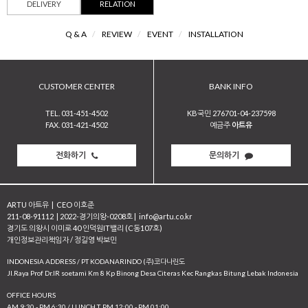
DELIVERY
RELATION
Q & A
/
REVIEW
/
EVENT
/
INSTALLATION
CUSTOMER CENTER
BANK INFO
TEL. 031-451-4502
KB국민 276701-04-237598
FAX. 031-421-4502
예금주
아트유
전화하기
문의하기
ARTU 아트유
|
CEO 이호준
211-08-91112
|
2022-경기의왕-0208호
|
info@artu.co.kr
경기도 의왕시 이미로 40 인덕원IT밸리 (C동107호)
개인정보관리책임자 / 정길영 박보민
INDONESIA ADDRESS / PT KODANARINDO (주)코다나린도
JI.Raya Prof Dr.IR soetami Km 8 Kp Binong Desa Citeras Kec Rangkas Bitung Lebak Indonesia
OFFICE HOURS
AM 9:30 - PM 6:30 / LUNCH T. PM 12:00 - PM 01:00