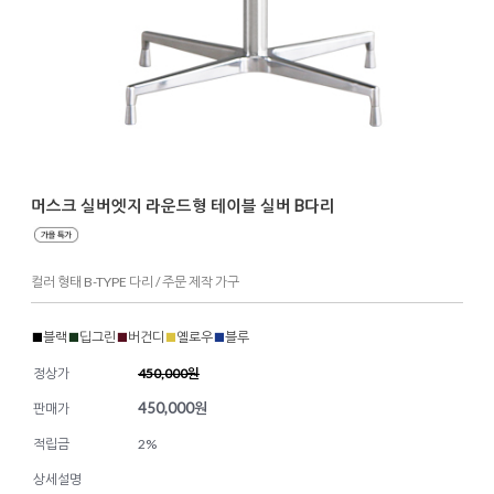
머스크 실버엣지 라운드형 테이블 실버 B다리
컬러 형태 B-TYPE 다리 / 주문 제작 가구
■
블랙
■
딥그린
■
버건디
■
옐로우
■
블루
정상가
450,000원
450,000
원
판매가
적립금
2%
상세설명