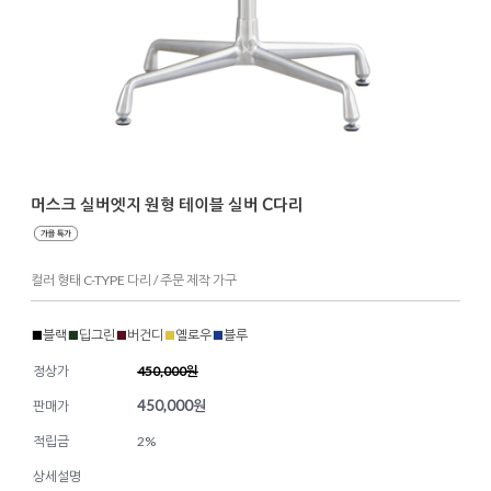
머스크 실버엣지 원형 테이블 실버 C다리
컬러 형태 C-TYPE 다리 / 주문 제작 가구
■
블랙
■
딥그린
■
버건디
■
옐로우
■
블루
정상가
450,000원
450,000
원
판매가
적립금
2%
상세설명