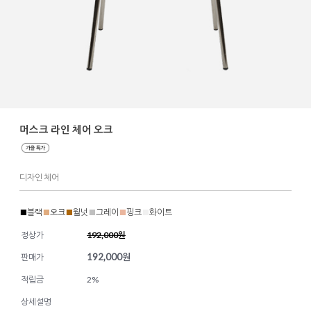
머스크 라인 체어 오크
디자인 체어
■
블랙
■
오크
■
월넛
■
그레이
■
핑크
■
화이트
정상가
192,000원
192,000
원
판매가
적립금
2%
상세설명