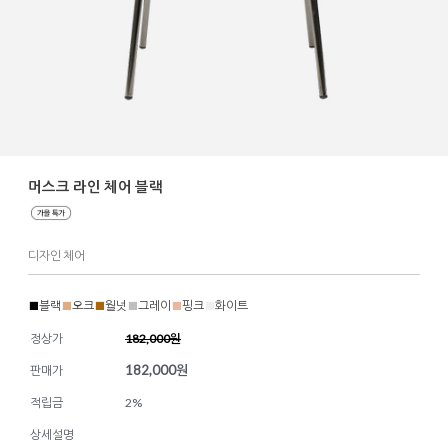
머스크 라인 체어 블랙
디자인 체어
■
블랙
■
오크
■
월넛
■
그레이
■
핑크
■
화이트
정상가
182,000원
182,000
원
판매가
적립금
2%
상세설명