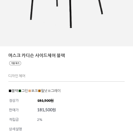
머스크 카디슨 사이드체어 블랙
디자인 체어
■
블랙
■
그린
■
오크
■
월넛
■
그레이
정상가
181,500원
181,500
원
판매가
적립금
2%
상세설명