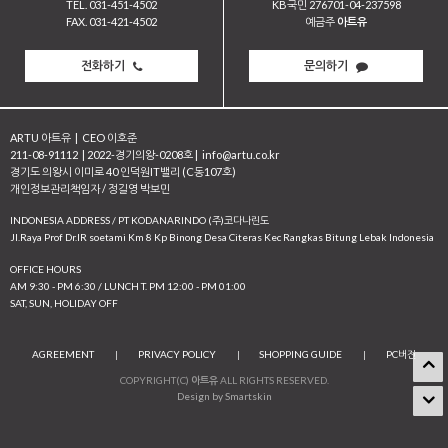
TEL. 031-451-4502
KB국민 276701-04-237598
FAX. 031-421-4502
예금주
아트유
전화하기
문의하기
ARTU 아트유
|
CEO 이호준
211-08-91112
|
2022-경기의왕-0208호
|
info@artu.co.kr
경기도 의왕시 이미로 40 인덕원IT밸리 (C동107호)
개인정보관리책임자 / 정길영 박보민
INDONESIA ADDRESS / PT KODANARINDO (주)코다나린도
JI.Raya Prof Dr.IR soetami Km 8 Kp Binong Desa Citeras Kec Rangkas Bitung Lebak Indonesia
OFFICE HOURS
AM 9:30 - PM 6:30 / LUNCH T. PM 12:00 - PM 01:00
SAT, SUN, HOLIDAY OFF
AGREEMENT
|
PRIVACY POLICY
|
SHOPPING GUIDE
|
PC버전
COPYRIGHT(C)
아트유
ALL RIGHTS RESERVED.