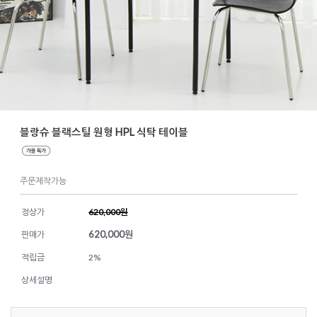
블랑슈 블랙스틸 원형 HPL 식탁 테이블
주문제작가능
정상가
620,000원
620,000
원
판매가
적립금
2%
상세설명