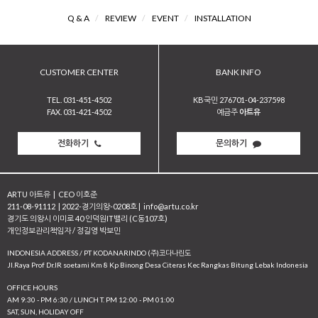
Q & A
/
REVIEW
/
EVENT
/
INSTALLATION
CUSTOMER CENTER
BANK INFO
TEL. 031-451-4502
KB국민 276701-04-237598
FAX. 031-421-4502
예금주
아트유
전화하기
문의하기
ARTU 아트유
|
CEO 이호준
211-08-91112
|
2022-경기의왕-0208호
|
info@artu.co.kr
경기도 의왕시 이미로 40 인덕원IT밸리 (C동107호)
개인정보관리책임자 / 정길영 박보민
INDONESIA ADDRESS / PT KODANARINDO (주)코다나린도
JI.Raya Prof Dr.IR soetami Km 8 Kp Binong Desa Citeras Kec Rangkas Bitung Lebak Indonesia
OFFICE HOURS
AM 9:30 - PM 6:30 / LUNCH T. PM 12:00 - PM 01:00
SAT, SUN, HOLIDAY OFF