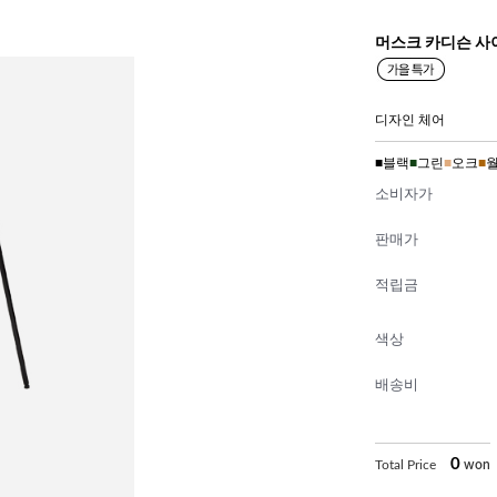
머스크 카디슨 사
디자인 체어
■
블랙
■
그린
■
오크
■
소비자가
판매가
적립금
색상
배송비
0
Total Price
won