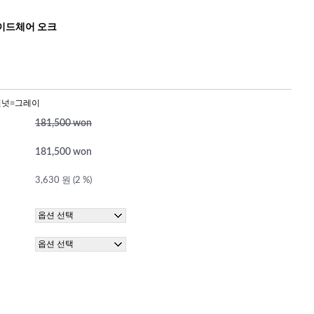
이드체어 오크
월넛
■
그레이
181,500 won
181,500 won
3,630 원 (2 %)