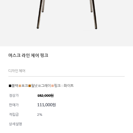
머스크 라인 체어 핑크
디자인 체어
■
블랙
■
오크
■
월넛
■
그레이
■
핑크
■
화이트
정상가
182,000원
111,000
원
판매가
적립금
2%
상세설명