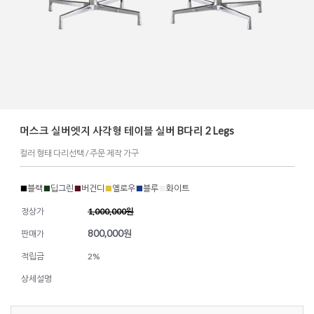
머스크 실버엣지 사각형 테이블 실버 B다리 2 Legs
컬러 형태 다리선택 / 주문 제작 가구
■
블랙
■
딥그린
■
버건디
■
옐로우
■
블루
■
화이트
정상가
1,000,000원
800,000
원
판매가
적립금
2%
상세설명