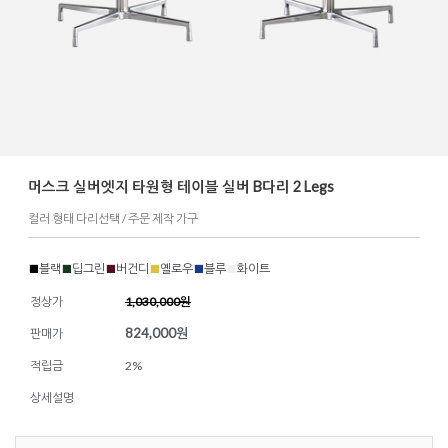
머스크 실버엣지 타원형 테이블 실버 B다리 2 Legs
컬러 형태 다리선택 / 주문 제작 가구
■
블랙
■
딥그린
■
버건디
■
옐로우
■
블루
■
화이트
정상가
1,030,000원
824,000
원
판매가
적립금
2%
상세설명