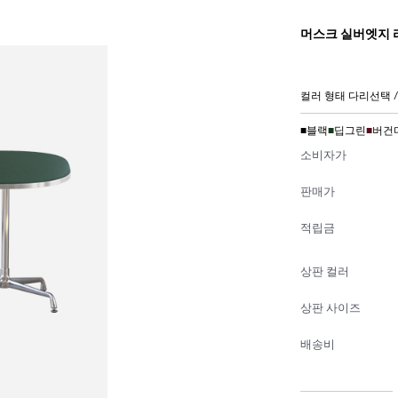
머스크 실버엣지 라
컬러 형태 다리선택 /
■
블랙
■
딥그린
■
버건
소비자가
판매가
적립금
상판 컬러
상판 사이즈
배송비