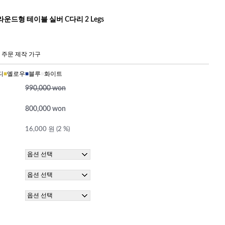
운드형 테이블 실버 C다리 2 Legs
 주문 제작 가구
디
■
옐로우
■
블루
■
화이트
990,000 won
800,000 won
16,000 원 (2 %)