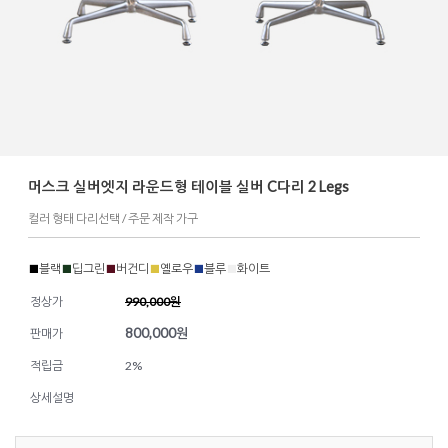
머스크 실버엣지 라운드형 테이블 실버 C다리 2 Legs
컬러 형태 다리선택 / 주문 제작 가구
■
블랙
■
딥그린
■
버건디
■
옐로우
■
블루
■
화이트
정상가
990,000원
800,000
원
판매가
적립금
2%
상세설명