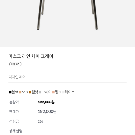
머스크 라인 체어 그레이
디자인 체어
■
블랙
■
오크
■
월넛
■
그레이
■
핑크
■
화이트
정상가
182,000원
182,000
원
판매가
적립금
2%
상세설명