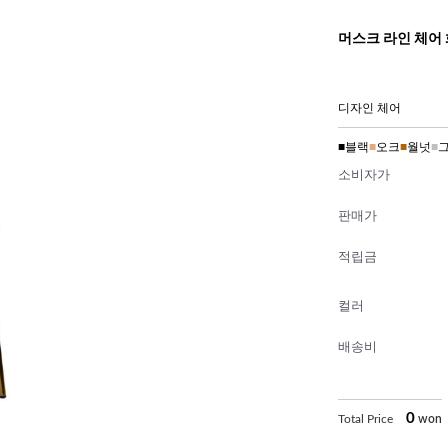
머스크 라인 체어
디자인 체어
■
블랙
■
오크
■
월넛
■
소비자가
판매가
적립금
컬러
배송비
0
Total Price
won