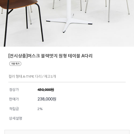
[전시상품]머스크 블랙엣지 원형 테이블 A다리
컬러 형태 A-TYPE 다리 / 재고1개
정상가
450,000원
238,000
원
판매가
적립금
2%
상세설명