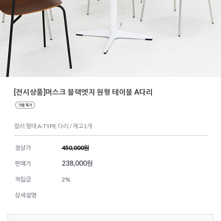
[전시상품]머스크 블랙엣지 원형 테이블 A다리
컬러 형태 A-TYPE 다리 / 재고1개
정상가
450,000원
238,000
원
판매가
적립금
2%
상세설명