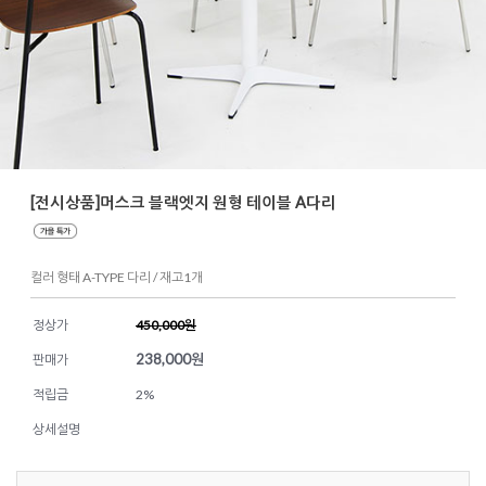
[전시상품]머스크 블랙엣지 원형 테이블 A다리
컬러 형태 A-TYPE 다리 / 재고1개
정상가
450,000원
238,000
원
판매가
적립금
2%
상세설명