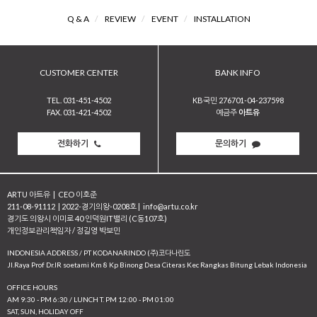
Q & A
/
REVIEW
/
EVENT
/
INSTALLATION
CUSTOMER CENTER
BANK INFO
TEL. 031-451-4502
KB국민 276701-04-237598
FAX. 031-421-4502
예금주
아트유
전화하기
문의하기
ARTU 아트유
|
CEO 이호준
211-08-91112
|
2022-경기의왕-0208호
|
info@artu.co.kr
경기도 의왕시 이미로 40 인덕원IT밸리 (C동107호)
개인정보관리책임자 / 정길영 박보민
INDONESIA ADDRESS / PT KODANARINDO (주)코다나린도
JI.Raya Prof Dr.IR soetami Km 8 Kp Binong Desa Citeras Kec Rangkas Bitung Lebak Indonesia
OFFICE HOURS
AM 9:30 - PM 6:30 / LUNCH T. PM 12:00 - PM 01:00
SAT, SUN, HOLIDAY OFF