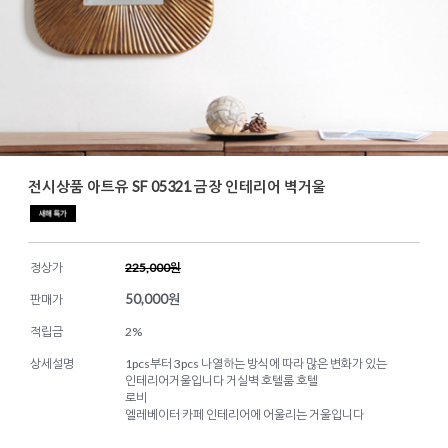
전시상품 아트유 SF 05321 금장 인테리어 벽거울
정상가
225,000원
50,000
원
판매가
적립금
2%
상세설명
1pcs부터 3pcs 나열하는 방식에 따라 많은 변화가 있는
인테리어거울입니다 거실벽 호텔룸 호텔
로비
엘레베이터 카페 인테리어에 어울리는 거울입니다