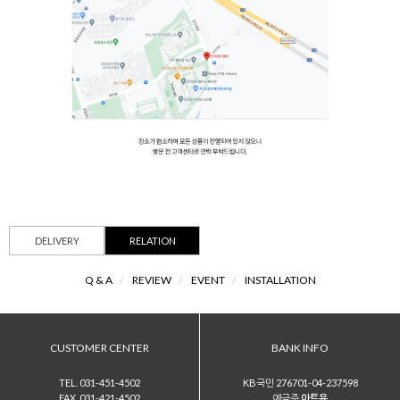
DELIVERY
RELATION
Q & A
/
REVIEW
/
EVENT
/
INSTALLATION
CUSTOMER CENTER
BANK INFO
TEL. 031-451-4502
KB국민 276701-04-237598
FAX. 031-421-4502
예금주
아트유