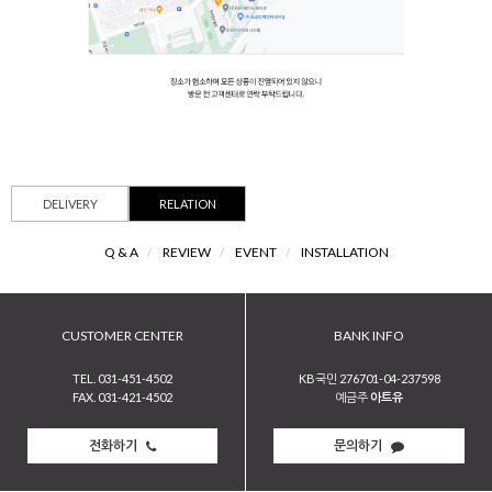
DELIVERY
RELATION
Q & A
/
REVIEW
/
EVENT
/
INSTALLATION
CUSTOMER CENTER
BANK INFO
TEL. 031-451-4502
KB국민 276701-04-237598
FAX. 031-421-4502
예금주
아트유
전화하기
문의하기