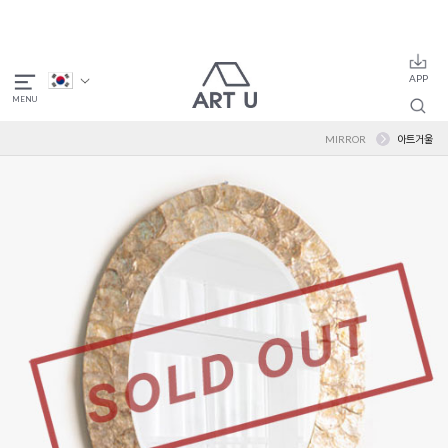
MIRROR
아트거울