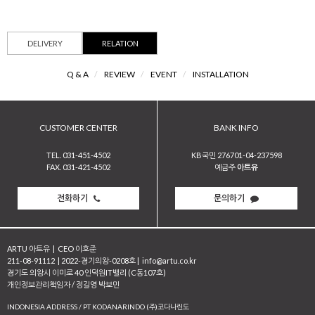
DELIVERY
RELATION
Q & A
/
REVIEW
/
EVENT
/
INSTALLATION
CUSTOMER CENTER
BANK INFO
TEL. 031-451-4502
KB국민 276701-04-237598
FAX. 031-421-4502
예금주
아트유
전화하기
문의하기
ARTU 아트유
|
CEO 이호준
211-08-91112
|
2022-경기의왕-0208호
|
info@artu.co.kr
경기도 의왕시 이미로 40 인덕원IT밸리 (C동107호)
개인정보관리책임자 / 정길영 박보민
INDONESIA ADDRESS / PT KODANARINDO (주)코다나린도