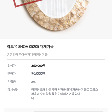
아트유 SHOV 05205 자개거울
은은하며 우아한 자개 타원형 거울
정상가
360,000원
90,000
원
판매가
적립금
2%
상세설명
타원형 프레임을 따라 원패를 얇게 가공한 거울로 고급스
러움과 수려함을 갖춘 인테리어 거울입니
다