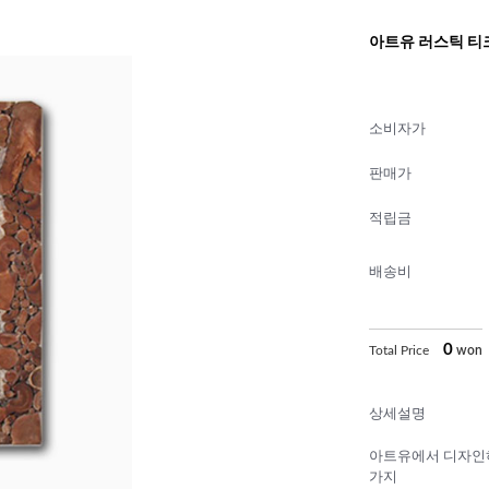
아트유 러스틱 티크루
소비자가
판매가
적립금
배송비
0
Total Price
won
상세설명
아트유에서 디자인
가지