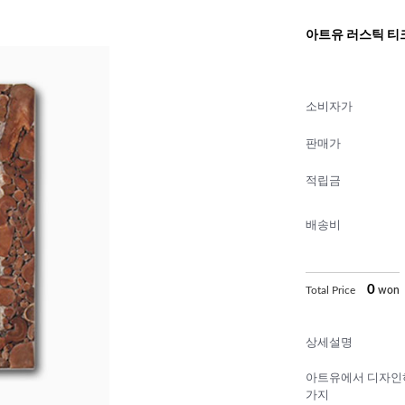
아트유 러스틱 티크루
소비자가
판매가
적립금
배송비
0
Total Price
won
상세설명
아트유에서 디자인
가지