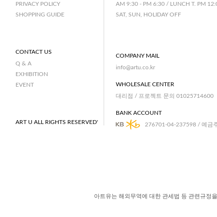
AM 9:30 - PM 6:30 / LUNCH T. PM 12:
PRIVACY POLICY
SAT, SUN, HOLIDAY OFF
SHOPPING GUIDE
CONTACT US
COMPANY MAIL
Q & A
info@artu.co.kr
EXHIBITION
WHOLESALE CENTER
EVENT
대리점 / 프로젝트 문의 01025714600
BANK ACCOUNT
ART U ALL RIGHTS RESERVED'
276701-04-237598 / 예금
아트유는 해외무역에 대한 관세법 등 관련규정을