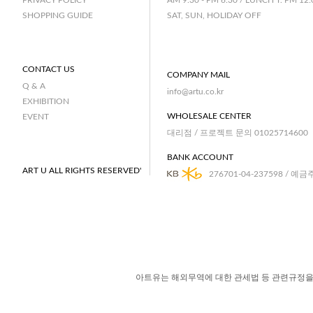
AM 9:30 - PM 6:30 / LUNCH T. PM 12:
PRIVACY POLICY
SAT, SUN, HOLIDAY OFF
SHOPPING GUIDE
CONTACT US
COMPANY MAIL
Q & A
info@artu.co.kr
EXHIBITION
WHOLESALE CENTER
EVENT
대리점 / 프로젝트 문의 01025714600
BANK ACCOUNT
ART U ALL RIGHTS RESERVED'
276701-04-237598 / 예금
아트유는 해외무역에 대한 관세법 등 관련규정을