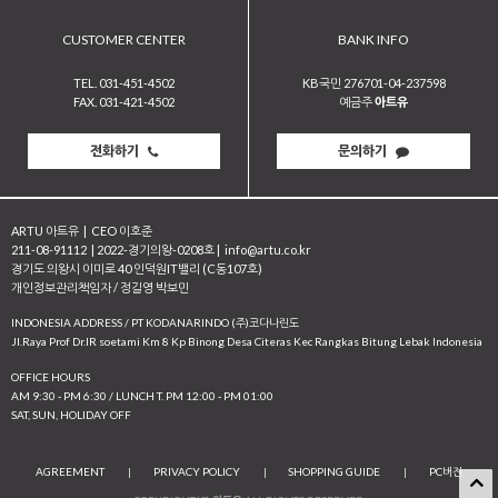
CUSTOMER CENTER
BANK INFO
TEL. 031-451-4502
KB국민 276701-04-237598
FAX. 031-421-4502
예금주
아트유
전화하기
문의하기
ARTU 아트유
|
CEO 이호준
211-08-91112
|
2022-경기의왕-0208호
|
info@artu.co.kr
경기도 의왕시 이미로 40 인덕원IT밸리 (C동107호)
개인정보관리책임자 / 정길영 박보민
INDONESIA ADDRESS / PT KODANARINDO (주)코다나린도
JI.Raya Prof Dr.IR soetami Km 8 Kp Binong Desa Citeras Kec Rangkas Bitung Lebak Indonesia
OFFICE HOURS
AM 9:30 - PM 6:30 / LUNCH T. PM 12:00 - PM 01:00
SAT, SUN, HOLIDAY OFF
AGREEMENT
|
PRIVACY POLICY
|
SHOPPING GUIDE
|
PC버전