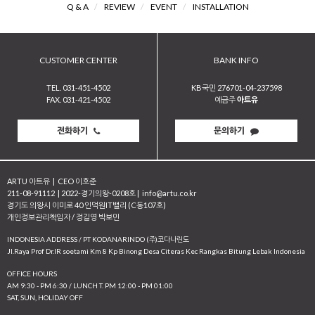
Q & A
/
REVIEW
/
EVENT
/
INSTALLATION
CUSTOMER CENTER
BANK INFO
TEL. 031-451-4502
KB국민 276701-04-237598
FAX. 031-421-4502
예금주
아트유
전화하기
문의하기
ARTU 아트유
|
CEO 이호준
211-08-91112
|
2022-경기의왕-0208호
|
info@artu.co.kr
경기도 의왕시 이미로 40 인덕원IT밸리 (C동107호)
개인정보관리책임자 / 정길영 박보민
INDONESIA ADDRESS / PT KODANARINDO (주)코다나린도
JI.Raya Prof Dr.IR soetami Km 8 Kp Binong Desa Citeras Kec Rangkas Bitung Lebak Indonesia
OFFICE HOURS
AM 9:30 - PM 6:30 / LUNCH T. PM 12:00 - PM 01:00
SAT, SUN, HOLIDAY OFF