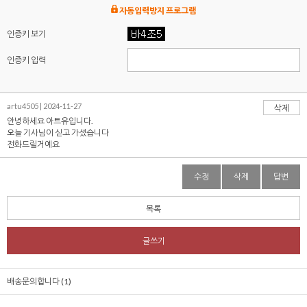
자동입력방지 프로그램
인증키 보기
인증키 입력
artu4505 | 2024-11-27
삭제
안녕하세요 아트유입니다.
오늘 기사님이 싣고 가셨습니다
전화드릴거예요
수정
삭제
답변
목록
글쓰기
배송문의합니다 (1)