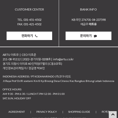
CUSTOMER CENTER
BANK INFO
TEL. 031-451-4502
KB국민 276701-04-237598
FAX. 031-421-4502
예금주
아트유
전화하기
문의하기
ARTU 아트유
|
CEO 이호준
211-08-91112
|
2022-경기의왕-0208호
|
info@artu.co.kr
경기도 의왕시 이미로 40 인덕원IT밸리 (C동107호)
개인정보관리책임자 / 정길영 박보민
INDONESIA ADDRESS / PT KODANARINDO (주)코다나린도
JI.Raya Prof Dr.IR soetami Km 8 Kp Binong Desa Citeras Kec Rangkas Bitung Lebak Indonesia
OFFICE HOURS
AM 9:30 - PM 6:30 / LUNCH T. PM 12:00 - PM 01:00
SAT, SUN, HOLIDAY OFF
AGREEMENT
|
PRIVACY POLICY
|
SHOPPING GUIDE
|
PC버전