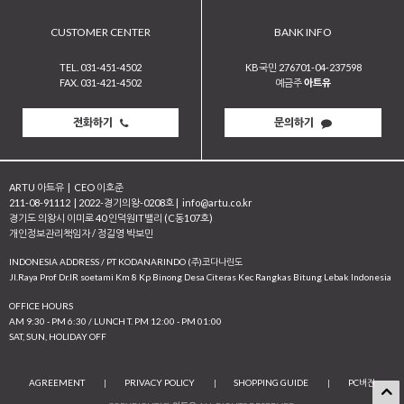
CUSTOMER CENTER
BANK INFO
TEL. 031-451-4502
KB국민 276701-04-237598
FAX. 031-421-4502
예금주
아트유
전화하기
문의하기
ARTU 아트유
|
CEO 이호준
211-08-91112
|
2022-경기의왕-0208호
|
info@artu.co.kr
경기도 의왕시 이미로 40 인덕원IT밸리 (C동107호)
개인정보관리책임자 / 정길영 박보민
INDONESIA ADDRESS / PT KODANARINDO (주)코다나린도
JI.Raya Prof Dr.IR soetami Km 8 Kp Binong Desa Citeras Kec Rangkas Bitung Lebak Indonesia
OFFICE HOURS
AM 9:30 - PM 6:30 / LUNCH T. PM 12:00 - PM 01:00
SAT, SUN, HOLIDAY OFF
AGREEMENT
|
PRIVACY POLICY
|
SHOPPING GUIDE
|
PC버전