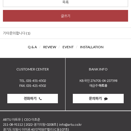
목록
글쓰기
기타문의합니다 (1)
Q & A
/
REVIEW
/
EVENT
/
INSTALLATION
CUSTOMER CENTER
BANK INFO
TEL. 031-451-4502
KB국민 276701-04-237598
FAX. 031-421-4502
예금주
아트유
전화하기
문의하기
ARTU 아트유
|
CEO 이호준
211-08-91112
|
2022-경기의왕-0208호
|
info@artu.co.kr
경기도 의왕시 이미로 40 인덕원IT밸리 (C동107호)