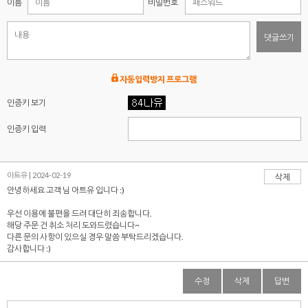
이름
비밀번호
댓글쓰기
자동입력방지 프로그램
인증키 보기
인증키 입력
아트유 | 2024-02-19
삭제
안녕하세요 고객 님 아트유 입니다 :)
우선 이용에 불편을 드려 대단히 죄송합니다.
해당 주문 건 취소 처리 도와드렸습니다~
다른 문의 사항이 있으실 경우 말씀 부탁드리겠습니다.
감사합니다 :)
수정
삭제
답변