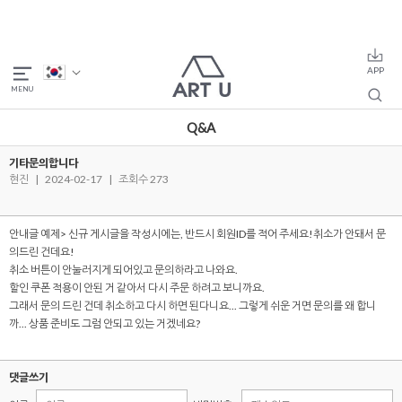
Q&A
기타문의합니다
현진
|
2024-02-17
|
조회수 273
안내글 예제> 신규 게시글을 작성시에는, 반드시 회원ID를 적어 주세요!취소가 안돼서 문
의드린 건데요!
취소 버튼이 안눌러지게 되어있고 문의하라고 나와요.
할인 쿠폰 적용이 안된 거 같아서 다시 주문 하려고 보니까요.
그래서 문의 드린 건데 취소하고 다시 하면 된다니요... 그렇게 쉬운 거면 문의를 왜 합니
까... 상품 준비도 그럼 안되고 있는 거겠네요?
댓글쓰기