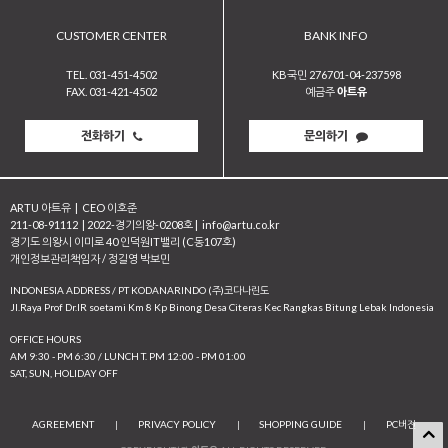
CUSTOMER CENTER
BANK INFO
TEL. 031-451-4502
KB국민 276701-04-237598
FAX. 031-421-4502
예금주
아트유
전화하기
문의하기
ARTU 아트유
|
CEO 이호준
211-08-91112
|
2022-경기의왕-0208호
|
info@artu.co.kr
경기도 의왕시 이미로 40 인덕원IT밸리 (C동107호)
개인정보관리책임자 / 정길영 박보민
INDONESIA ADDRESS / PT KODANARINDO (주)코다나린도
JI.Raya Prof Dr.IR soetami Km 8 Kp Binong Desa Citeras Kec Rangkas Bitung Lebak Indonesia
OFFICE HOURS
AM 9:30 - PM 6:30 / LUNCH T. PM 12:00 - PM 01:00
SAT, SUN, HOLIDAY OFF
AGREEMENT
|
PRIVACY POLICY
|
SHOPPING GUIDE
|
PC버전